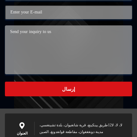
إرسال
لا، لا، لا12طريق يينكينغ، قرية شانغيوان، بلدة تشينغسي،
مدينة دونغغغوان، مقاطعة قوانغدونغ، الصين
العنوان