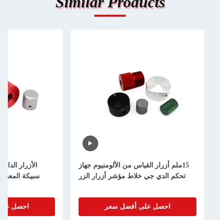
Similar Products
15ملم أزرار القياس من الألومنيوم جهاز
الأزرار الدائر
تحكم الدي جي خلاط مؤشر أزرار الزر
سبيكة المعدن ا
احصل على أفضل سعر
احصل على