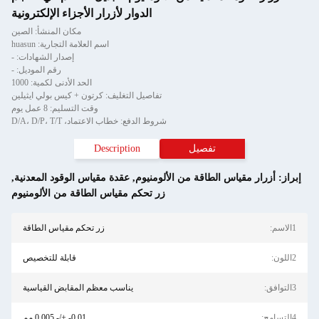
الدوار لأزرار الأجزاء الإلكترونية
مكان المنشأ: الصين
اسم العلامة التجارية: huasun
إصدار الشهادات: -
رقم الموديل: -
الحد الأدنى لكمية: 1000
تفاصيل التغليف: كرتون + كيس بولي ايثيلين
وقت التسليم: 8 عمل يوم
شروط الدفع: خطاب الاعتماد، D/A، D/P، T/T
تفصيل
Description
إبراز:
أزرار مقياس الطاقة من الألومنيوم
,
عقدة مقياس الوقود المعدنية
,
زر تحكم مقياس الطاقة من الألومنيوم
1الاسم:
زر تحكم مقياس الطاقة
2اللون:
قابلة للتخصيص
3التوافق:
يناسب معظم المقابض القياسية
4التسامح:
0.01- +/- 0.005 مم