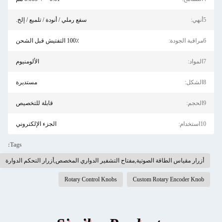
5أنهي:
سفع رملي / أنودة / تلميع / إلخ.
6مراقبة الجودة:
100٪ التفتيش قبل الشحن
7المواد:
الألومنيوم
8الشكل:
مستديرة
9الحجم:
قابلة للتخصيص
10استخدام:
الجزء الإلكتروني
Tags:
أزرار مقياس الطاقة الصوتية,مفتاح التشفير الدواري المخصص,أزرار التحكم الدوارة
Rotary Control Knobs
Custom Rotary Encoder Knob