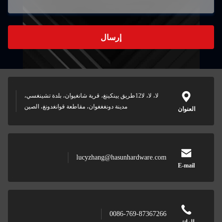
إرسال
لا، لا، لا12طريق يينكينغ، قرية شانغيوان، بلدة تشينغسي،
مدينة دونغغغوان، مقاطعة قوانغدونغ، الصين
العنوان
lucyzhang@hasunhardware.com
E-mail
0086-769-87367266