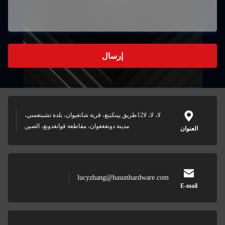
إرسال
لا، لا، لا12طريق يينكينغ، قرية شانغيوان، بلدة تشينغسي،
مدينة دونغغغوان، مقاطعة قوانغدونغ، الصين
lucyzhang@hasunhar