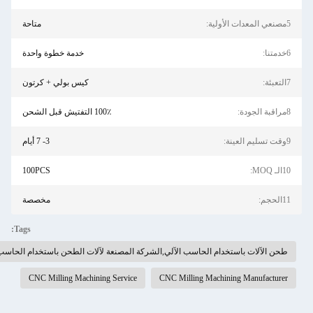
متاحة
خدمة خطوة واحدة
كيس بولي + كرتون
100٪ التفتيش قبل الشحن
3- 7 أيام
100PCS
مخصصة
Tags:
ب الآلي,الشركة المصنعة لآلات الطحن باستخدام الحاسب الآلي,خدمة معالجة طحن CNC
CNC Milling Machining Service
CNC Milli