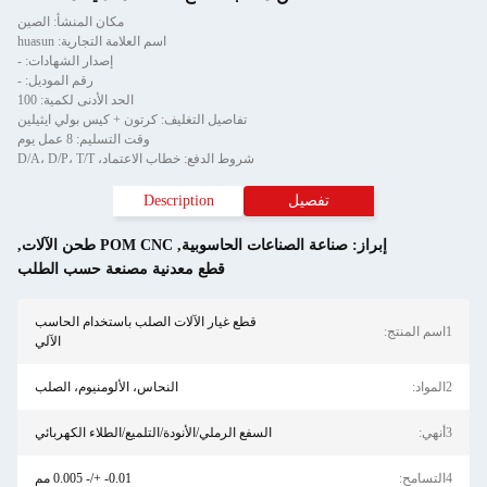
مكان المنشأ: الصين
اسم العلامة التجارية: huasun
إصدار الشهادات: -
رقم الموديل: -
الحد الأدنى لكمية: 100
تفاصيل التغليف: كرتون + كيس بولي ايثيلين
وقت التسليم: 8 عمل يوم
شروط الدفع: خطاب الاعتماد، D/A، D/P، T/T
يل
Description
لصناعات الحاسوبية
,
POM CNC طحن الآلات
,
قطع معدنية مصنعة حسب الطلب
قطع غيار الآلات الصلب باستخدام الحاسب
الآلي
النحاس، الألومنيوم، الصلب
السفع الرملي/الأنودة/التلميع/الطلاء الكهربائي
0.01- +/- 0.005 مم