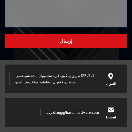
إرسال
لا، لا، لا12طريق يينكينغ، قرية شانغيوان، بلدة تشينغسي،
مدينة دونغغغوان، مقاطعة قوانغدونغ، الصين
lucyzhang@hasunhardware.c