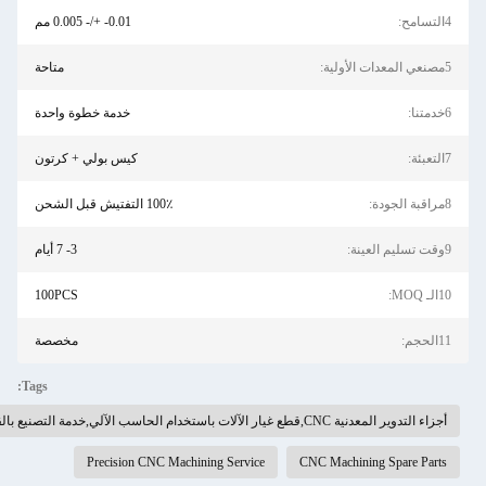
0.01- +/- 0.005 مم
متاحة
خدمة خطوة واحدة
كيس بولي + كرتون
100٪ التفتيش قبل الشحن
3- 7 أيام
100PCS
مخصصة
Tags:
طع الحاسوبية الدقيقة
Precision CNC Machining Service
CNC Machi