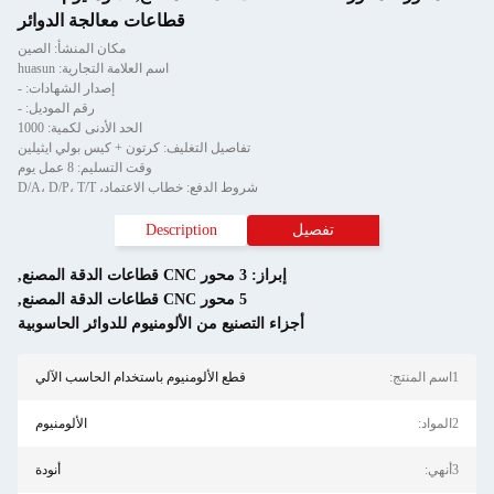
قطاعات معالجة الدوائر
مكان المنشأ: الصين
اسم العلامة التجارية: huasun
إصدار الشهادات: -
رقم الموديل: -
الحد الأدنى لكمية: 1000
تفاصيل التغليف: كرتون + كيس بولي ايثيلين
وقت التسليم: 8 عمل يوم
شروط الدفع: خطاب الاعتماد، D/A، D/P، T/T
تفصيل
Description
إبراز:
3 محور CNC قطاعات الدقة المصنع
,
5 محور CNC قطاعات الدقة المصنع
,
أجزاء التصنيع من الألومنيوم للدوائر الحاسوبية
قطع الألومنيوم باستخدام الحاسب الآلي
الألومنيوم
أنودة