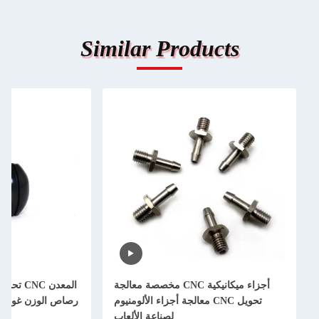
Similar Product
أجزاء ميكانيكية CNC مخصصة معالجة
المعدن CNC تحويل معالجة صيد الأسما
تحويل CNC معالجة أجزاء الألومنيوم
رصاص الوزن غوص مصايد الصيد المعتمد
لصناعة الألعاب
ISO9001