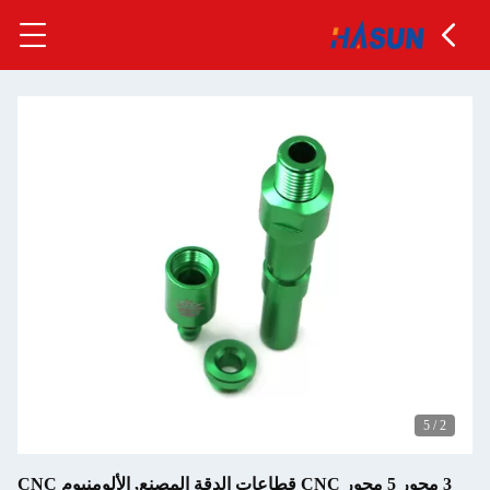
3 محور 5 محور CNC قطاعات الدقة المصنع, الألومنيوم CNC