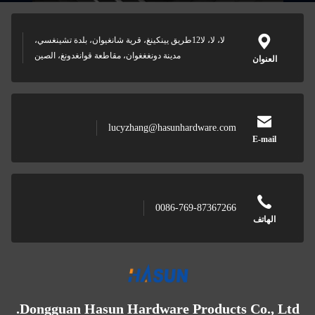
لا، لا، لا12طريق يينكينغ، قرية شانغيوان، بلدة تشينغسي،
مدينة دونغغغوان، مقاطعة قوانغدونغ، الصين
العنوان
lucyzhang@hasunhardware.com
E-mail
0086-769-87367266
الهاتف
Dongguan Hasun Hardware Products Co., Ltd.