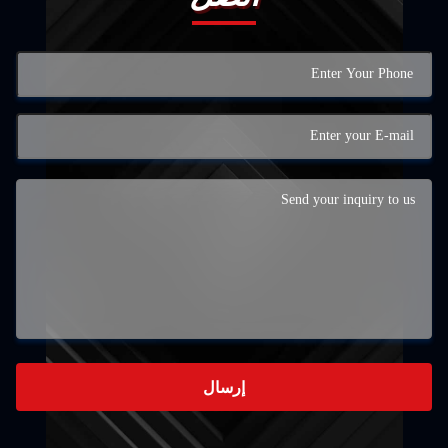
إرسال