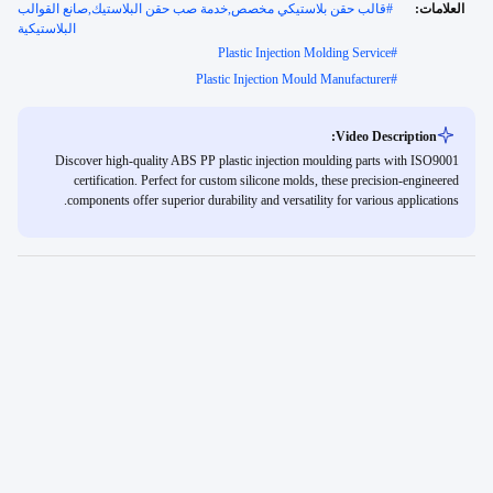
العلامات:
#
قالب حقن بلاستيكي مخصص,خدمة صب حقن البلاستيك,صانع القوالب
البلاستيكية
Plastic Injection Molding Service
#
Plastic Injection Mould Manufacturer
#
Video Description:
Discover high-quality ABS PP plastic injection moulding parts with ISO9001
certification. Perfect for custom silicone molds, these precision-engineered
components offer superior durability and versatility for various applications.