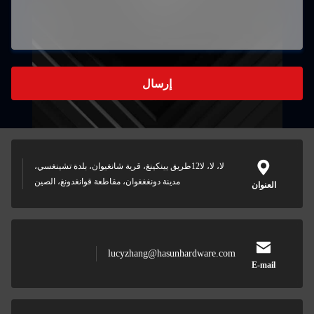
إرسال
لا، لا، لا12طريق يينكينغ، قرية شانغيوان، بلدة تشينغسي،
مدينة دونغغغوان، مقاطعة قوانغدونغ، الصين
العنوان
lucyzhang@hasunhardware.com
E-mail